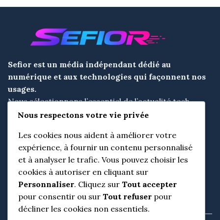
Sefior est un
média indépendant dédié au
numérique et aux technologies
qui façonnent nos
usages.
Nous sélectionnons l’essentiel de l’actualité tech,
l’analysons avec recul et la mettons en perspective
Nous respectons votre vie privée
pour aider nos lecteurs à comprendre, décider et
Les cookies nous aident à améliorer votre
anticiper.
expérience, à fournir un contenu personnalisé
et à analyser le trafic. Vous pouvez choisir les
cookies à autoriser en cliquant sur
Informations utiles
Personnaliser
. Cliquez sur
Tout accepter
pour consentir ou sur
Tout refuser
pour
L’équipe éditoriale
décliner les cookies non essentiels.