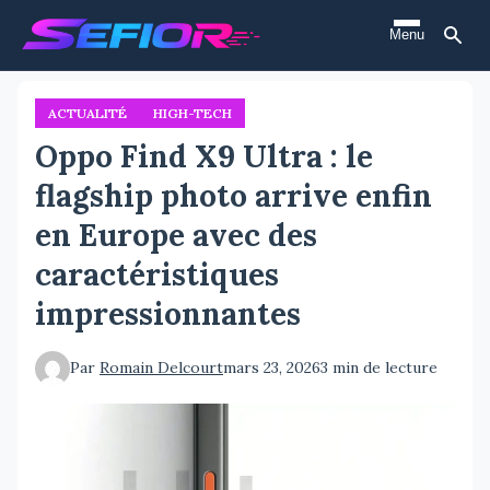
Aller
Menu
au
contenu
principal
ACTUALITÉ
HIGH-TECH
Oppo Find X9 Ultra : le
flagship photo arrive enfin
en Europe avec des
caractéristiques
impressionnantes
Par
Romain Delcourt
mars 23, 2026
3 min de lecture