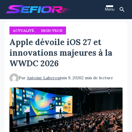
Aller
Menu
au
contenu
principal
ACTUALITÉ
HIGH-TECH
Apple dévoile iOS 27 et
innovations majeures à la
WWDC 2026
Par
Antoine Laberou
juin 9, 2026
2 min de lecture