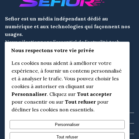
Sefior est un
média indépendant dédié au
numérique et aux technologies
qui façonnent nos
usages.
Nous sélectionnons l’essentiel de l’actualité tech,
l’analysons avec recul et la mettons en perspective
Nous respectons votre vie privée
pour aider nos lecteurs à comprendre, décider et
Les cookies nous aident à améliorer votre
anticiper.
expérience, à fournir un contenu personnalisé
et à analyser le trafic. Vous pouvez choisir les
cookies à autoriser en cliquant sur
Informations utiles
Personnaliser
. Cliquez sur
Tout accepter
pour consentir ou sur
Tout refuser
pour
L’équipe éditoriale
décliner les cookies non essentiels.
Mentions légales
Personnaliser
Politique de confidentialité
Tout refuser